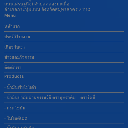
ถนนเศรษฐกิจ1 ตำบลคลองมะเดื่อ
อำเภอกระทุ่มแบน จังหวัดสมุทรสาคร 74110
Menu
หน้าแรก
ประวัติโรงงาน
เกี่ยวกับเรา
ข่าวและกิจกรรม
ติดต่อเรา
Products
• น้ำมันพืชใช้แล้ว
• น้ำมันปาล์มผ่านกรรมวิธี ตราบุษราคัม ตราริชชี่
• กรดไขมัน
• ไบโอดีเซล