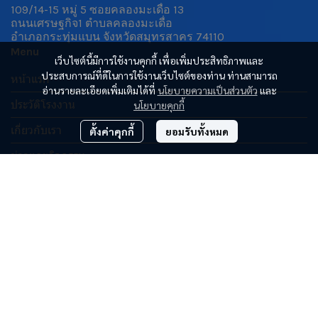
109/14-15 หมู่ 5 ซอยคลองมะเดื่อ 13
ถนนเศรษฐกิจ1 ตำบลคลองมะเดื่อ
อำเภอกระทุ่มแบน จังหวัดสมุทรสาคร 74110
Menu
เว็บไซต์นี้มีการใช้งานคุกกี้ เพื่อเพิ่มประสิทธิภาพและ
ประสบการณ์ที่ดีในการใช้งานเว็บไซต์ของท่าน ท่านสามารถ
หน้าแรก
อ่านรายละเอียดเพิ่มเติมได้ที่
นโยบายความเป็นส่วนตัว
และ
ประวัติโรงงาน
นโยบายคุกกี้
เกี่ยวกับเรา
ตั้งค่าคุกกี้
ยอมรับทั้งหมด
ข่าวและกิจกรรม
ติดต่อเรา
Products
• น้ำมันพืชใช้แล้ว
• น้ำมันปาล์มผ่านกรรมวิธี ตราบุษราคัม ตราริชชี่
• กรดไขมัน
• ไบโอดีเซล