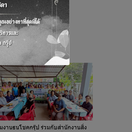
ีมงานธนโชคกรุ๊ป ร่วมกับสำนักงานสิ่ง