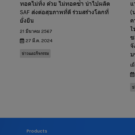
ทอดไม่ทิ้ง ด้วย ไม่ทอดซ้ำ นำไปผลิต
แ
SAF ส่งต่อสุขภาพที่ดี ร่วมสร้างโลกที่
(น
ยั่งยืน
ค
ใ
21 มีนาคม 2567
ซ
27 มี.ค. 2024
จ
ข่าวและกิจกรรม
บ
เม
ข
Products