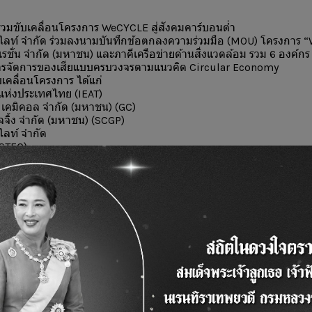
วมขับเคลื่อนโครงการ WeCYCLE สู่สังคมคาร์บอนต่ำ
ไลท์ จำกัด ร่วมลงนามบันทึกข้อตกลงความร่วมมือ (MOU) โครงการ “
เรชั่น จำกัด (มหาชน) และภาคีเครือข่ายด้านสิ่งแวดล้อม รวม 6 องค์
การจัดการของเสียแบบครบวงจรตามแนวคิด Circular Economy
บเคลื่อนโครงการ ได้แก่
ห่งประเทศไทย (IEAT)
ล เคมิคอล จำกัด (มหาชน) (GC)
จจิ้ง จำกัด (มหาชน) (SCGP)
ไลท์ จำกัด
ISTEC)
รเมนทอล โซลูชั่นส์ จำกัด (SK tes)
งส่งเสริมการใช้ทรัพยากรอย่างคุ้มค่าและหมุนเวียนกลับมาใช้ประโยช
ียหลากหลายประเภท อาทิ พลาสติกใช้แล้ว กระดาษ น้ำมันทอดใช้แล้ว
ทรอนิกส์
โครงการสามารถจัดการขยะได้กว่า 235 ตัน และช่วยลดการปล่อยก๊าซเร
กอบการในนิคมอุตสาหกรรม อาคารคลังสินค้า และชุมชน เข้าร่วมแล้วกว
คงมุ่งมั่นในการบริหารจัดการน้ำมันพืชใช้แล้วอย่างมีประสิทธิภาพ เพื
ต่อสิ่งแวดล้อม และร่วมสร้างอนาคตที่ยั่งยืนไปด้วยกัน