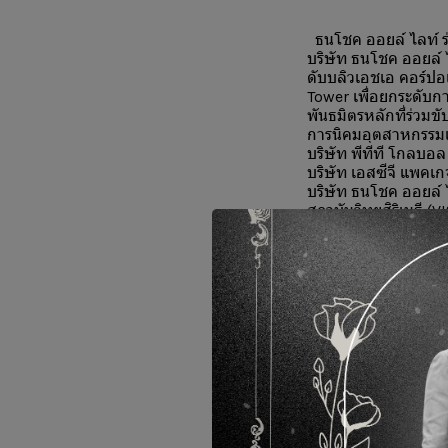
ธนโชค ออยล์ ไลท์ ร่
บริษัท ธนโชค ออยล์ 
ดับบลิวเอชเอ คอร์ปอ
Tower เพื่อยกระดับ
พันธมิตรหลักที่ร่วมขั
การนิคมอุตสาหกรรมแ
บริษัท พีทีที โกลบอ
บริษัท เอสซีจี แพคเก
บริษัท ธนโชค ออยล์ 
สถาบันวิทยสิริเมธี (V
บริษัท โทเทิล เอนไวโ
โครงการ WeCYCLE มุ่
จัดการวัสดุและของเส
อาหาร และขยะอิเล็ก
ตลอด 4 ปีที่ผ่านมา 
tCO₂e พร้อมมีผู้ประ
ธนโชค ออยล์ ไลท์ ยัง
หมุนเวียน ลดผลกระทบ