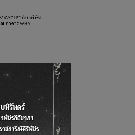
WeCYCLE” กับ บริษัท
กร ณ อาคาร WHA
น์ใหม่ โดยรองรับการ
 ขยะอินทรีย์/เศษ
ือนกระจกได้ถึง 527
่า 140 ราย
่อสนับสนุนเศรษฐกิจ