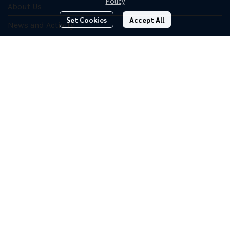
Policy
About Us
Set Cookies
Accept All
News and Activity
Contact Us
Products
Used Vegetable Oil
Refined Palm Oil (Butsarakham and Richy brands)
fatty acids
Crude Palm Oil
Biodiesel