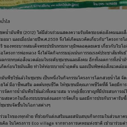
น้ำใส
โชคน้ำมันพืช (2012) ได้มีส่วนร่วมแสดงความรับผิดชอบต่อสังคมและสิ
อมา และเมื่อปลายปีพ.ศ.2559 จึงได้เกิดแนวคิดเกี่ยวกับ“โครงการ
ิ ของพระบาทสมเด็จพระปรมินทรมหาภูมิพลอดุลยเดช เกี่ยวกับไบโอด
ต่อโครงการพ่อหลวง จึงได้จัดกิจกรรมมุ่งเน้นการรณรงค์ประชาสัมพันธ์ให
ระทบต่อสิ่งแวดล้อมในระดับชุมชนและสังคม อีกทั้งลดการทิ้งน้ำมั
ิดก้อนไขมันเสีย ทำให้ท่อระบายน้ำอุดตัน และเป็นพิษต่อสิ่งแวดล้อ
้ำมันพืชใช้แล้วในชุมชน เป็นหนึ่งในกิจกรรมโครงการโลกสวยน้ำใส จัดกิ
ได้ มีอาชีพเสริม ลดต้นทุนชีวิต ให้ชุมชนมีคุณภาพชีวิตที่ดี โดยมีการส
การจัดการน้ำมันพืชใช้แล้วที่เหมาะสม จากผู้เชี่ยวชาญที่มีประสบการณ
มสะดวกในเรื่องระบบขนส่งและการจัดเก็บ และมีการประกันราคารับซ
่ชุมชนจัดขึ้นในโอกาสต่างๆ
ือร่วมใจของทุกฝ่าย ที่ช่วยกันส่งเสริมและสนับสนุนกิจกรรมในส่วนภา
เคิล ในโครงการ Eco village จากทางการเคหะแห่งชาติ เข้ามาร่วมด