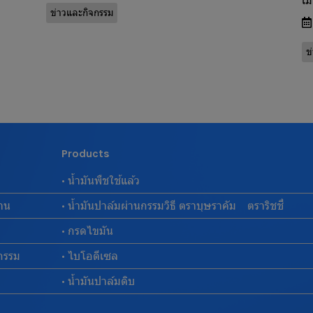
เม
ข่าวและกิจกรรม
ข
Products
• น้ำมันพืชใช้แล้ว
งาน
• น้ำมันปาล์มผ่านกรรมวิธี ตราบุษราคัม ตราริชชี่
• กรดไขมัน
กรรม
• ไบโอดีเซล
• น้ำมันปาล์มดิบ