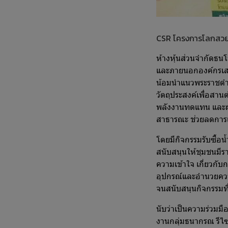
CSR โครงการโลกสวย
ห้างหุ้นส่วนจำกัดธน
และภายนอกองค์กรเสม
น้อมนำแนวพระราชดำร
วัตถุประสงค์เพื่อสาน
พลังงานทดแทน และผลก
สาธารณะ ช่วยลดการเก
โดยมีกิจกรรมรับซื้อน
สนับสนุนให้ชุมชนมีราย
ความเข้าใจ เกี่ยวกับ
อุปกรณ์และอำนวยควา
จนสนับสนุนกิจกรรมที
นับว่าเป็นความร่วมม
งานกลุ่มธนากรณ รีไซ