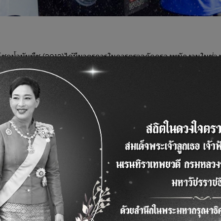
ธนโชคน้ำมันพืช (2012)ได้มีมาตรการในการตรวจคัดกรองพนักงานในช่ว
พนักงานเชิงรุกโดยโรงพยาบาลของรัฐ และมีการตรวจหาเชื้อเป็นประจำ
นพยาบาลที่ได้มาตราฐานและยืนยันผลตรวจด้วยใบรับรองแพทย์จากLa
งมีการฉีดพ่นฆ่าเชื้อไวรัสโควิด-19ทั้งภายในและภายนอกอาคารไม่ว่า
าฆ่าเชื้อ Zephiol ที่สามารถฆ่าเชื้อไวรัสได้เป็นอย่างดี ส่วนมาตรากา
ภูมิพนักงานทุกคนรวมทั้งใส่อุปกรณ์ป้องกันเช่น หน้ากากอนามัย และม
วัดอุณหภูมิก่อนเข้าบริเวณพื้นที่บริษัท ทำแบบสอบถามสำหรับผู้ที่มา
อความปลอดภัยในบริษัทฯและความปลอดภัยของลูกค้า