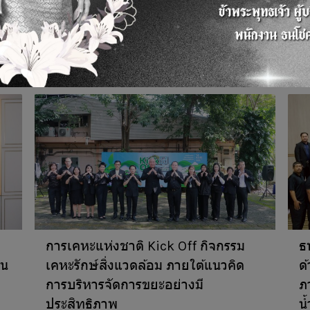
การเคหะแห่งชาติ Kick Off กิจกรรม
ธ
ธน
เคหะรักษ์สิ่งแวดล้อม ภายใต้แนวคิด
ด
การบริหารจัดการขยะอย่างมี
ภ
ประสิทธิภาพ
น