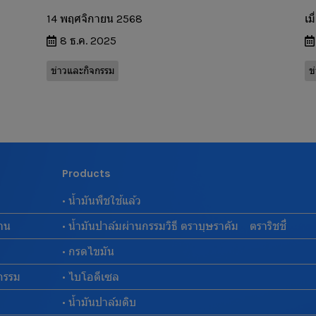
14 พฤศจิกายน 2568
เม
8 ธ.ค. 2025
ข่าวและกิจกรรม
ข
Products
• น้ำมันพืชใช้แล้ว
งาน
• น้ำมันปาล์มผ่านกรรมวิธี ตราบุษราคัม ตราริชชี่
• กรดไขมัน
กรรม
• ไบโอดีเซล
• น้ำมันปาล์มดิบ