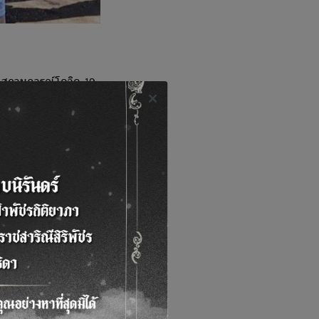
งสถานการณ์โควิด-19
ทุกๆ2สัปดาห์สำหรับ
b ที่ได้รับการ
จะเป็นโซนสำนักงาน
รป้องกันของบริษัทฯทุก
ีจุดสำหรับล้างมือให้
ติดต่อหรือเยี่ยมชม